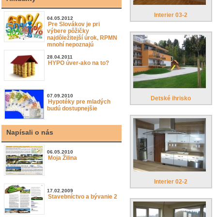
Interier 03-2
04.05.2012
Pre Slovákov je pri
výbere pôžičky
najdôležitejší úrok, RPMN
mnohí nepoznajú
28.04.2011
HYPO úver-ako na to?
07.09.2010
Detské ihrisko
Hypotéky pre mladých
budú dostupnejšie
Napísali o nás
06.05.2010
Moja Žilina
Interier 02-2
17.02.2009
Stavebníctvo a bývanie 2