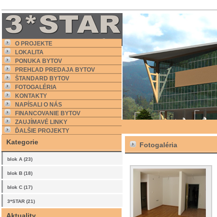
O PROJEKTE
LOKALITA
PONUKA BYTOV
PREHĽAD PREDAJA BYTOV
ŠTANDARD BYTOV
FOTOGALÉRIA
KONTAKTY
NAPÍSALI O NÁS
FINANCOVANIE BYTOV
ZAUJÍMAVÉ LINKY
ĎALŠIE PROJEKTY
Kategorie
Fotogaléria
blok A (23)
blok B (18)
blok C (17)
3*STAR (21)
Aktuality