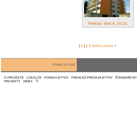
Pohľad - blok A_10.12.
[
1
]
2
3
ďalšia strana
>
TERMS OF USE
O PROJEKTE
|
LOKALITA
|
PONUKA BYTOV
|
PREHĽAD PREDAJA BYTOV
|
ŠTANDARD B
PROJEKTY
|
INDEX
|