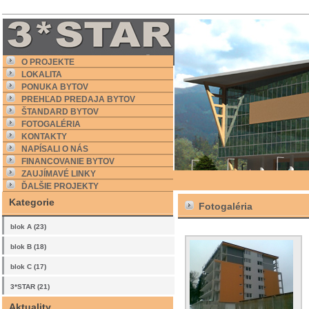
O PROJEKTE
LOKALITA
PONUKA BYTOV
PREHĽAD PREDAJA BYTOV
ŠTANDARD BYTOV
FOTOGALÉRIA
KONTAKTY
NAPÍSALI O NÁS
FINANCOVANIE BYTOV
ZAUJÍMAVÉ LINKY
ĎALŠIE PROJEKTY
Kategorie
Fotogaléria
blok A (23)
blok B (18)
blok C (17)
3*STAR (21)
Aktuality