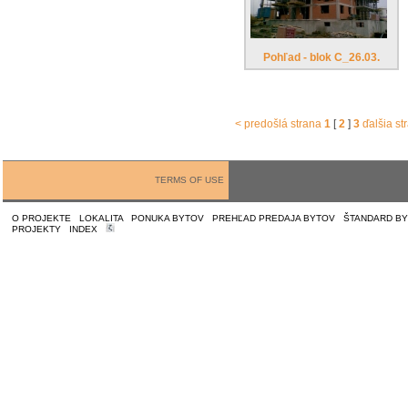
Pohľad - blok C_26.03.
< predošlá strana
1
[
2
]
3
ďalšia st
TERMS OF USE
O PROJEKTE
|
LOKALITA
|
PONUKA BYTOV
|
PREHĽAD PREDAJA BYTOV
|
ŠTANDARD B
PROJEKTY
|
INDEX
|