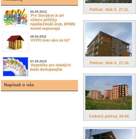
Pohľad - blok A_27.11.
04.05.2012
Pre Slovákov je pri
výbere pôžičky
najdôležitejší úrok, RPMN
mnohí nepoznajú
28.04.2011
HYPO úver-ako na to?
07.09.2010
Pohľad - blok A_27.10.
Hypotéky pre mladých
budú dostupnejšie
Napísali o nás
Celkový pohľad_06.09.