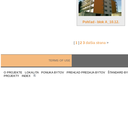
Pohľad - blok A_10.12.
[
1
]
2
3
ďalšia strana
>
TERMS OF USE
O PROJEKTE
|
LOKALITA
|
PONUKA BYTOV
|
PREHĽAD PREDAJA BYTOV
|
ŠTANDARD B
PROJEKTY
|
INDEX
|