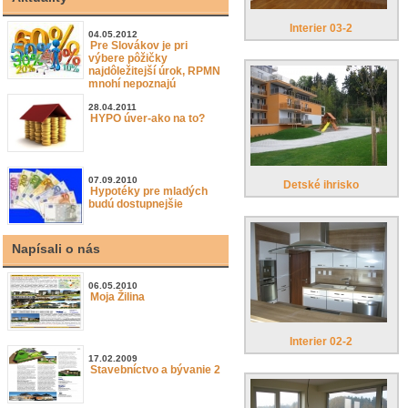
Interier 03-2
04.05.2012
Pre Slovákov je pri
výbere pôžičky
najdôležitejší úrok, RPMN
mnohí nepoznajú
28.04.2011
HYPO úver-ako na to?
07.09.2010
Detské ihrisko
Hypotéky pre mladých
budú dostupnejšie
Napísali o nás
06.05.2010
Moja Žilina
Interier 02-2
17.02.2009
Stavebníctvo a bývanie 2