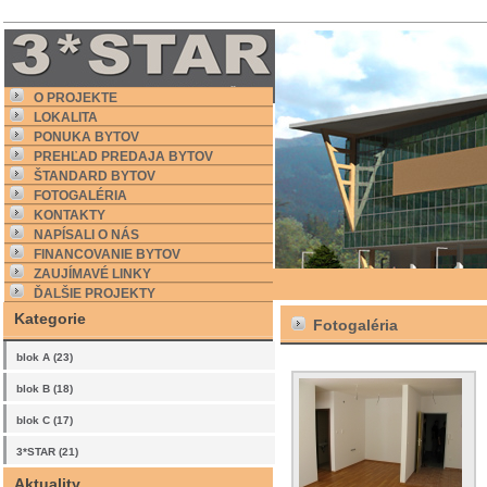
O PROJEKTE
LOKALITA
PONUKA BYTOV
PREHĽAD PREDAJA BYTOV
ŠTANDARD BYTOV
FOTOGALÉRIA
KONTAKTY
NAPÍSALI O NÁS
FINANCOVANIE BYTOV
ZAUJÍMAVÉ LINKY
ĎALŠIE PROJEKTY
Kategorie
Fotogaléria
blok A (23)
blok B (18)
blok C (17)
3*STAR (21)
Aktuality