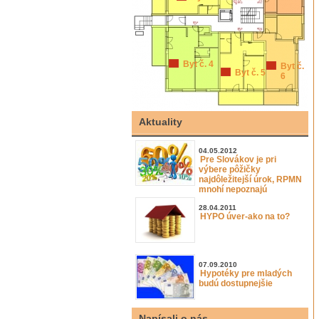
Byt č. 4
Byt č.
Byt č. 5
6
Aktuality
04.05.2012
Pre Slovákov je pri
výbere pôžičky
najdôležitejší úrok, RPMN
mnohí nepoznajú
28.04.2011
HYPO úver-ako na to?
07.09.2010
Hypotéky pre mladých
budú dostupnejšie
Napísali o nás