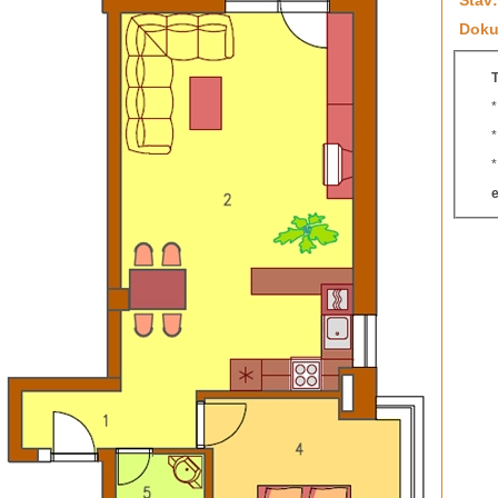
Stav:
Doku
T
e