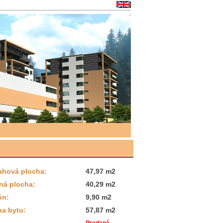
ahová plocha:
47,97 m2
ná plocha:
40,29 m2
ón:
9,90 m2
ha bytu:
57,87 m2