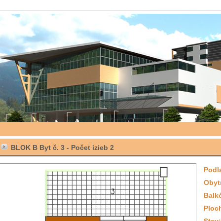
BLOK B Byt č. 3 -
Počet izieb
2
Podl
Obyt
Balk
Ploc