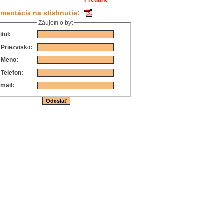
Predané
mentácia na stiahnutie:
Záujem o byt
itul:
*
Priezvisko:
*
Meno:
*
Telefon:
mail: