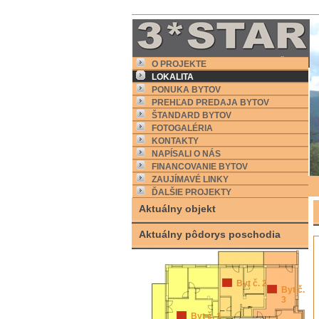
O PROJEKTE
LOKALITA
PONUKA BYTOV
PREHĽAD PREDAJA BYTOV
ŠTANDARD BYTOV
FOTOGALÉRIA
KONTAKTY
NAPÍSALI O NÁS
FINANCOVANIE BYTOV
ZAUJÍMAVÉ LINKY
ĎALŠIE PROJEKTY
Aktuálny objekt
Aktuálny pôdorys poschodia
Byt č. 2
Byt č.
3
Byt č. 1