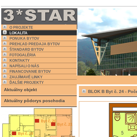
O PROJEKTE
LOKALITA
PONUKA BYTOV
PREHĽAD PREDAJA BYTOV
ŠTANDARD BYTOV
FOTOGALÉRIA
KONTAKTY
NAPÍSALI O NÁS
FINANCOVANIE BYTOV
ZAUJÍMAVÉ LINKY
ĎALŠIE PROJEKTY
Aktuálny objekt
BLOK B Byt č. 24 -
Poče
Aktuálny pôdorys poschodia
Byt č. 20
Byt č. 21
Byt č. 19