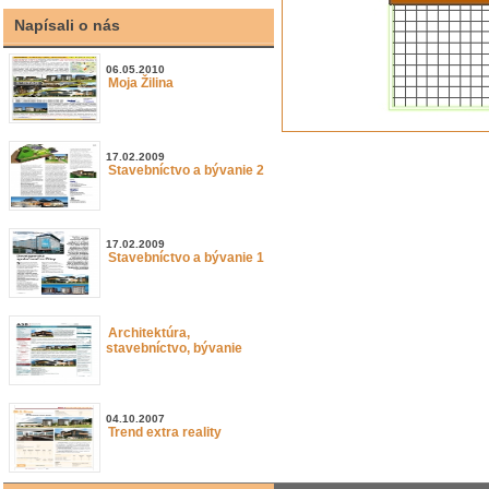
Napísali o nás
06.05.2010
Moja Žilina
17.02.2009
Stavebníctvo a bývanie 2
17.02.2009
Stavebníctvo a bývanie 1
Architektúra,
stavebníctvo, bývanie
04.10.2007
Trend extra reality