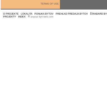
TERMS OF USE
O PROJEKTE
|
LOKALITA
|
PONUKA BYTOV
|
PREHĽAD PREDAJA BYTOV
|
ŠTANDARD B
PROJEKTY
|
INDEX
|
popup dyn-web.com