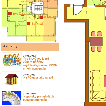
Byt č. 22
Byt č. 24
Byt č. 23
Aktuality
04.05.2012
Pre Slovákov je pri
výbere pôžičky
najdôležitejší úrok, RPMN
mnohí nepoznajú
28.04.2011
HYPO úver-ako na to?
07.09.2010
Hypotéky pre mladých
budú dostupnejšie