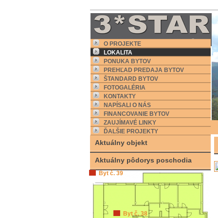
O PROJEKTE
LOKALITA
PONUKA BYTOV
PREHĽAD PREDAJA BYTOV
ŠTANDARD BYTOV
FOTOGALÉRIA
KONTAKTY
NAPÍSALI O NÁS
FINANCOVANIE BYTOV
ZAUJÍMAVÉ LINKY
ĎALŠIE PROJEKTY
Aktuálny objekt
Aktuálny pôdorys poschodia
.
Byt č. 39
Byt č. 38