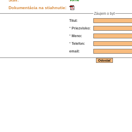
Stav:
Voľné
Dokumentácia na stiahnutie:
Záujem o byt
Titul:
*
Priezvisko:
*
Meno:
*
Telefon:
email: