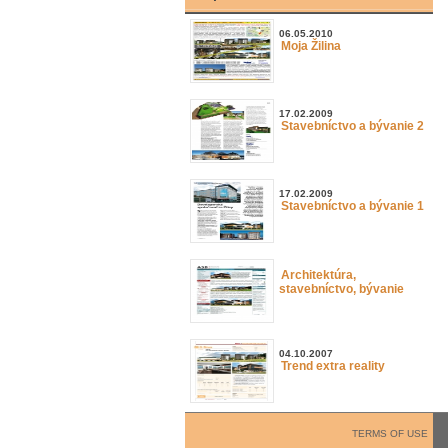
06.05.2010
Moja Žilina
17.02.2009
Stavebníctvo a bývanie 2
17.02.2009
Stavebníctvo a bývanie 1
Architektúra,
stavebníctvo, bývanie
04.10.2007
Trend extra reality
TERMS OF USE