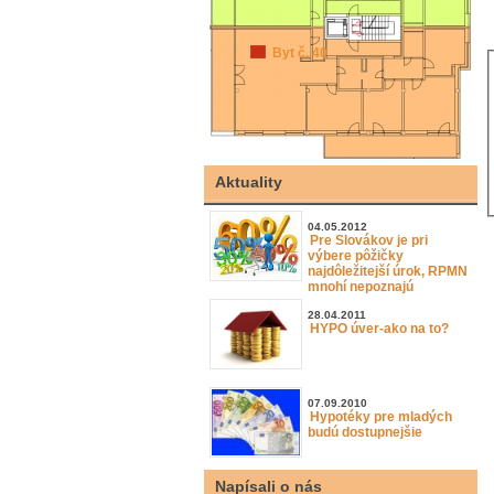
Byt č. 40
Aktuality
04.05.2012
Pre Slovákov je pri
výbere pôžičky
najdôležitejší úrok, RPMN
mnohí nepoznajú
28.04.2011
HYPO úver-ako na to?
07.09.2010
Hypotéky pre mladých
budú dostupnejšie
Napísali o nás