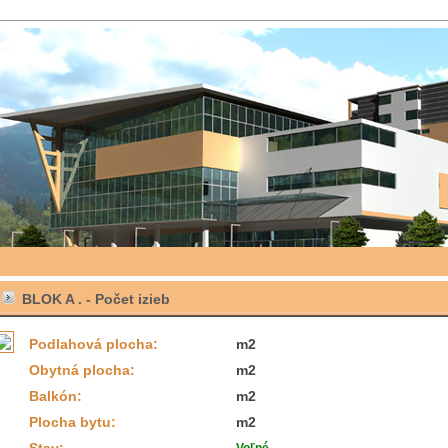
BLOK A . -
Počet izieb
Podlahová plocha:
m2
Obytná plocha:
m2
Balkón:
m2
Plocha bytu:
m2