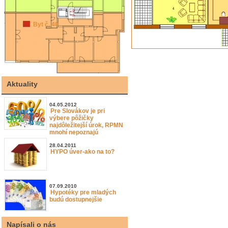
Byt č. 40
Aktuality
04.05.2012
Pre Slovákov je pri
výbere pôžičky
najdôležitejší úrok, RPMN
mnohí nepoznajú
28.04.2011
HYPO úver-ako na to?
07.09.2010
Hypotéky pre mladých
budú dostupnejšie
Napísali o nás