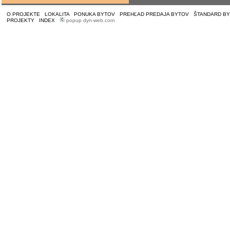
O PROJEKTE
|
LOKALITA
|
PONUKA BYTOV
|
PREHĽAD PREDAJA BYTOV
|
ŠTANDARD B
PROJEKTY
|
INDEX
|
popup dyn-web.com