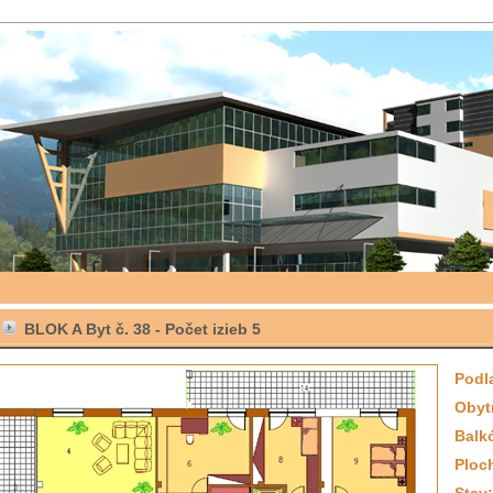
BLOK A Byt č. 38 -
Počet izieb
5
Podl
Obyt
Balk
Ploc