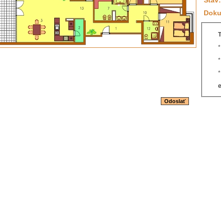
Stav:
Doku
T
e