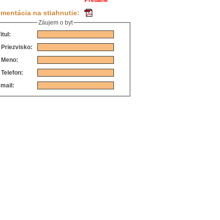
Predané
mentácia na stiahnutie:
Záujem o byt
itul:
*
Priezvisko:
*
Meno:
*
Telefon:
mail: