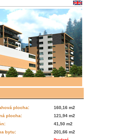
ahová plocha:
160,16 m2
ná plocha:
121,94 m2
ón:
41,50 m2
ha bytu:
201,66 m2