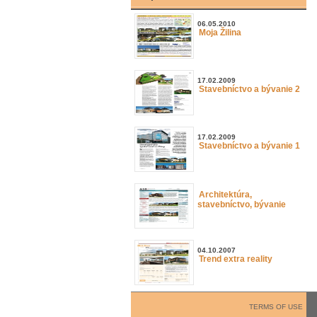
06.05.2010
Moja Žilina
17.02.2009
Stavebníctvo a bývanie 2
17.02.2009
Stavebníctvo a bývanie 1
Architektúra,
stavebníctvo, bývanie
04.10.2007
Trend extra reality
TERMS OF USE