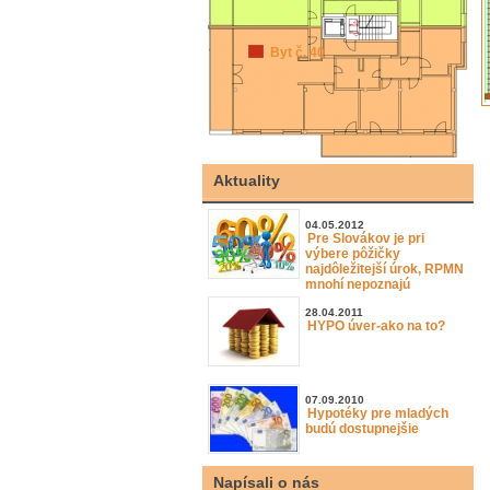
Byt č. 40
Aktuality
04.05.2012
Pre Slovákov je pri
výbere pôžičky
najdôležitejší úrok, RPMN
mnohí nepoznajú
28.04.2011
HYPO úver-ako na to?
07.09.2010
Hypotéky pre mladých
budú dostupnejšie
Napísali o nás