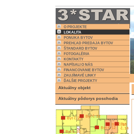
O PROJEKTE
LOKALITA
PONUKA BYTOV
PREHĽAD PREDAJA BYTOV
ŠTANDARD BYTOV
FOTOGALÉRIA
KONTAKTY
NAPÍSALI O NÁS
FINANCOVANIE BYTOV
ZAUJÍMAVÉ LINKY
ĎALŠIE PROJEKTY
Aktuálny objekt
Aktuálny pôdorys poschodia
Byt č. 22
Byt č. 21
Byt
Byt č. 13
Byt č. 12
č. 14
Byt č. 20