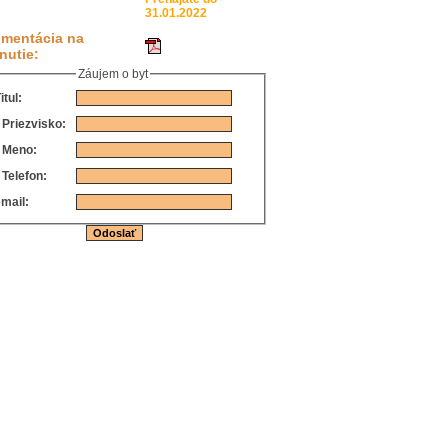
31.01.2022
mentácia na
nutie:
Záujem o byt
itul:
*
Priezvisko:
*
Meno:
*
Telefon:
mail: