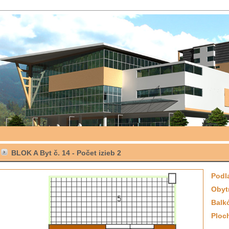
BLOK A Byt č. 14 -
Počet izieb
2
Podl
Obyt
Balk
Ploc