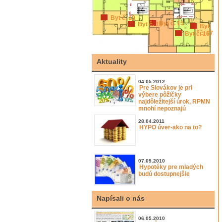
Byt č. 19
Byt č. 15
Byt č. 18
Byt
č. 17
Byt č. 16
Aktuality
04.05.2012
Pre Slovákov je pri
výbere pôžičky
najdôležitejší úrok, RPMN
mnohí nepoznajú
28.04.2011
HYPO úver-ako na to?
07.09.2010
Hypotéky pre mladých
budú dostupnejšie
Napísali o nás
06.05.2010