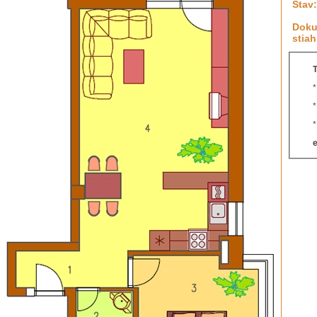
Stav:
Doku
stiah
T
e