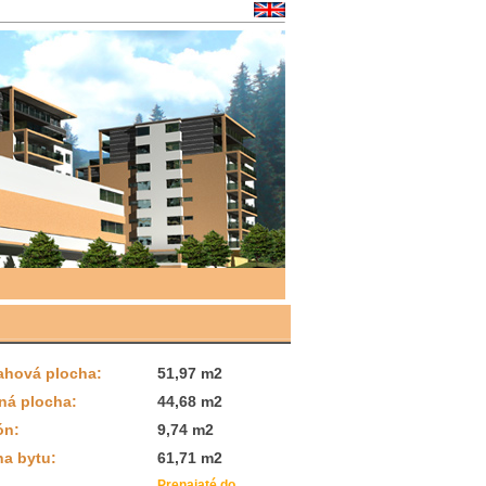
ahová plocha:
51,97 m2
ná plocha:
44,68 m2
ón:
9,74 m2
ha bytu:
61,71 m2
Prenajaté do