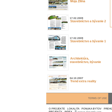
Moja Žilina
17.02.2009
Stavebníctvo a bývanie 2
17.02.2009
Stavebníctvo a bývanie 1
Architektúra,
stavebníctvo, bývanie
04.10.2007
Trend extra reality
TERMS OF USE
O PROJEKTE
|
LOKALITA
|
PONUKA BYTOV
|
PREHĽ
PROJEKTY
|
INDEX
|
popup dyn-web.com