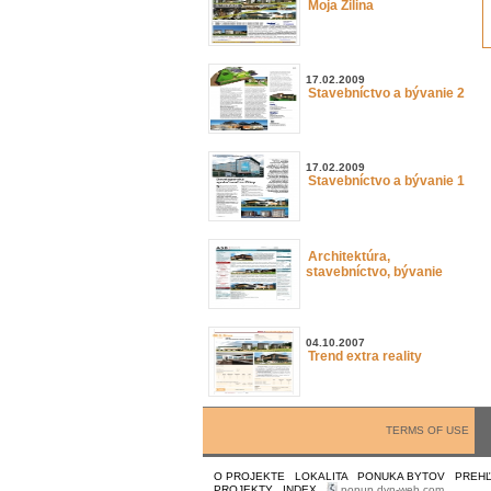
Moja Žilina
17.02.2009
Stavebníctvo a bývanie 2
17.02.2009
Stavebníctvo a bývanie 1
Architektúra,
stavebníctvo, bývanie
04.10.2007
Trend extra reality
TERMS OF USE
O PROJEKTE
|
LOKALITA
|
PONUKA BYTOV
|
PREHĽ
PROJEKTY
|
INDEX
|
popup dyn-web.com