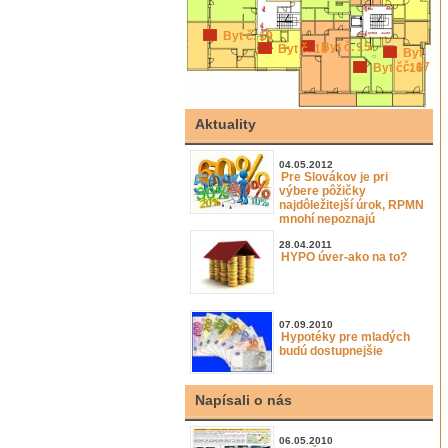
Byt č. 19
Byt č. 15
Byt č. 18
Byt
č. 17
Byt č. 16
Aktuality
04.05.2012
Pre Slovákov je pri
výbere pôžičky
najdôležitejší úrok, RPMN
mnohí nepoznajú
28.04.2011
HYPO úver-ako na to?
07.09.2010
Hypotéky pre mladých
budú dostupnejšie
Napísali o nás
06.05.2010