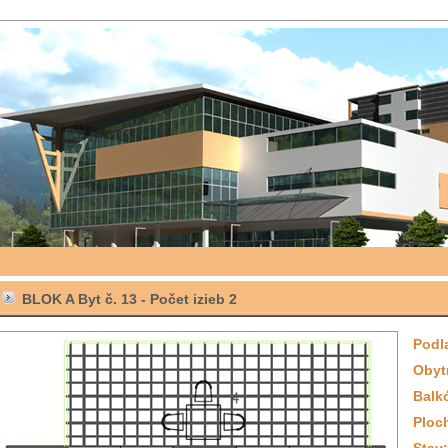
BLOK A Byt č. 13 -
Počet izieb
2
Podl
Obyt
Balk
Ploc