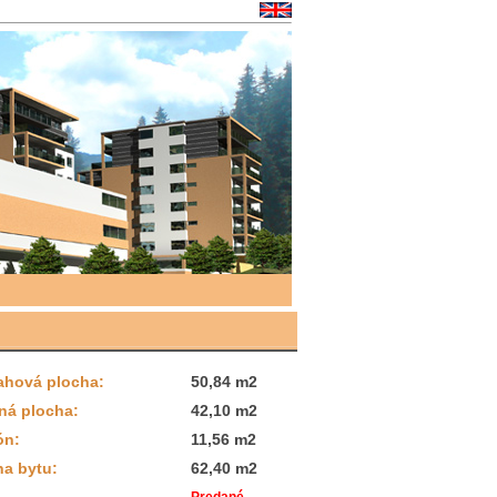
ahová plocha:
50,84 m2
ná plocha:
42,10 m2
ón:
11,56 m2
ha bytu:
62,40 m2