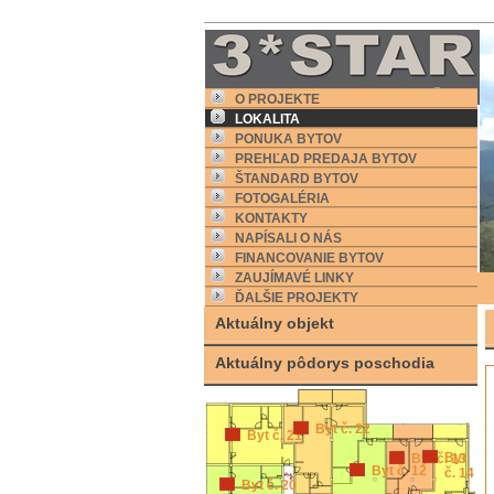
O PROJEKTE
LOKALITA
PONUKA BYTOV
PREHĽAD PREDAJA BYTOV
ŠTANDARD BYTOV
FOTOGALÉRIA
KONTAKTY
NAPÍSALI O NÁS
FINANCOVANIE BYTOV
ZAUJÍMAVÉ LINKY
ĎALŠIE PROJEKTY
Aktuálny objekt
Aktuálny pôdorys poschodia
Byt č. 22
Byt č. 21
Byt
Byt č. 13
Byt č. 12
č. 14
Byt č. 20