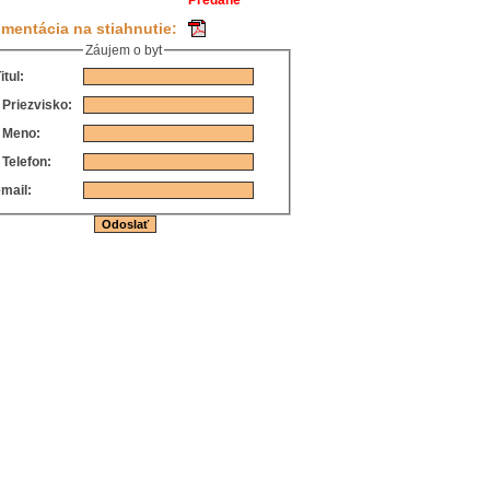
Predané
mentácia na stiahnutie:
Záujem o byt
itul:
*
Priezvisko:
*
Meno:
*
Telefon:
mail: