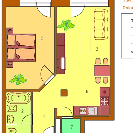
Stav:
Doku
T
e