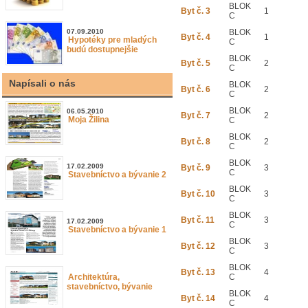
BLOK
Byt č. 3
1
C
07.09.2010
BLOK
Byt č. 4
1
Hypotéky pre mladých
C
budú dostupnejšie
BLOK
Byt č. 5
2
C
Napísali o nás
BLOK
Byt č. 6
2
C
BLOK
06.05.2010
Byt č. 7
2
Moja Žilina
C
BLOK
Byt č. 8
2
C
BLOK
17.02.2009
Byt č. 9
3
C
Stavebníctvo a bývanie 2
BLOK
Byt č. 10
3
C
BLOK
Byt č. 11
3
17.02.2009
C
Stavebníctvo a bývanie 1
BLOK
Byt č. 12
3
C
BLOK
Byt č. 13
4
Architektúra,
C
stavebníctvo, bývanie
BLOK
Byt č. 14
4
C