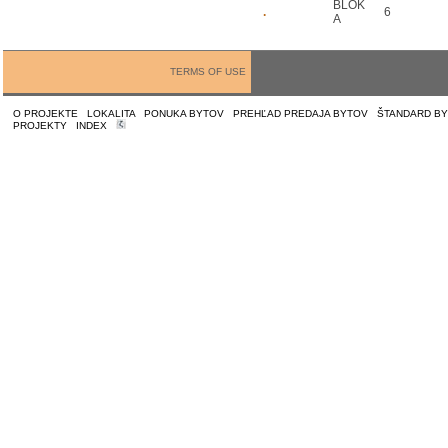
BLOK
.
6
A
TERMS OF USE
O PROJEKTE
|
LOKALITA
|
PONUKA BYTOV
|
PREHĽAD PREDAJA BYTOV
|
ŠTANDARD B
PROJEKTY
|
INDEX
|