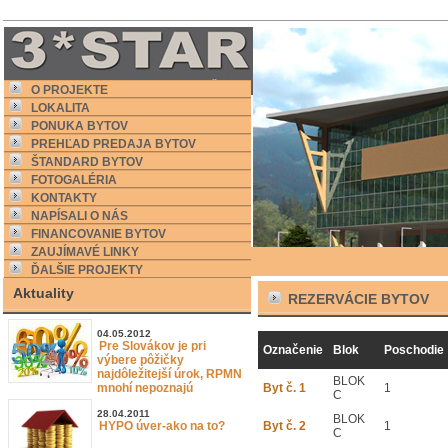
O PROJEKTE
LOKALITA
PONUKA BYTOV
PREHĽAD PREDAJA BYTOV
ŠTANDARD BYTOV
FOTOGALÉRIA
KONTAKTY
NAPÍSALI O NÁS
FINANCOVANIE BYTOV
ZAUJÍMAVÉ LINKY
ĎALŠIE PROJEKTY
Aktuality
REZERVÁCIE BYTOV
04.05.2012
Pre Slovákov je pri
Označenie
Blok
Poschodie
výbere pôžičky
najdôležitejší úrok, RPMN
BLOK
mnohí nepoznajú
Byt č. 1
1
C
28.04.2011
BLOK
HYPO úver-ako na to?
Byt č. 2
1
C