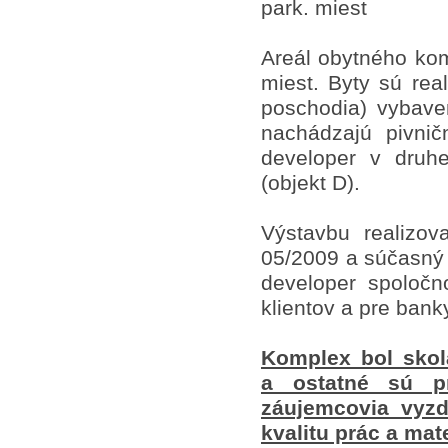
park. miest
Areál obytného ko
miest. Byty sú re
poschodia) vybave
nachádzajú pivnič
developer v druhe
(objekt D).
Výstavbu realizov
05/2009 a súčasný s
developer s
poločn
klientov a pre bank
Komplex bol skol
a ostatné sú pr
záujemcovia vyzdv
kvalitu prác a mate