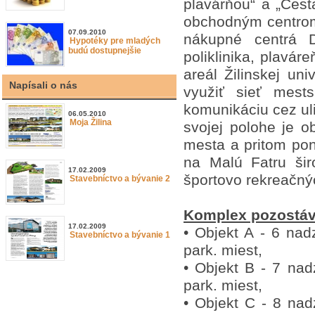
plavárňou“ a „Ces
obchodným centrom
07.09.2010
nákupné centrá D
Hypotéky pre mladých
budú dostupnejšie
poliklinika, plavár
areál Žilinskej un
Napísali o nás
využiť sieť mes
komunikáciu cez ul
06.05.2010
Moja Žilina
svojej polohe je 
mesta a pritom pon
na Malú Fatru šir
17.02.2009
športovo rekreačný
Stavebníctvo a bývanie 2
Komplex pozostáva
17.02.2009
• Objekt A - 6 na
Stavebníctvo a bývanie 1
park. miest,
• Objekt B - 7 na
park. miest,
• Objekt C - 8 na