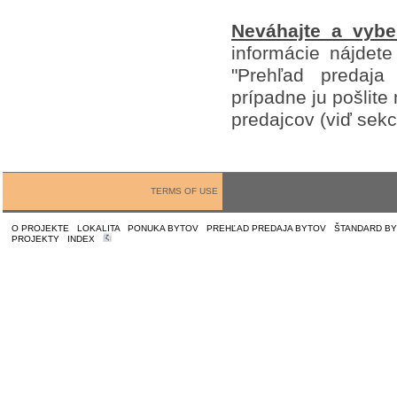
Neváhajte a vyber
informácie nájdet
"Prehľad predaja 
prípadne ju pošlite
predajcov (viď sekci
TERMS OF USE
O PROJEKTE
|
LOKALITA
|
PONUKA BYTOV
|
PREHĽAD PREDAJA BYTOV
|
ŠTANDARD B
PROJEKTY
|
INDEX
|