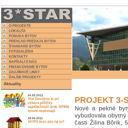
O PROJEKTE
LOKALITA
PONUKA BYTOV
PREHĽAD PREDAJA BYTOV
ŠTANDARD BYTOV
FOTOGALÉRIA
KONTAKTY
NAPÍSALI O NÁS
FINANCOVANIE BYTOV
ZAUJÍMAVÉ LINKY
ĎALŠIE PROJEKTY
Aktuality
04.05.2012
PROJEKT 3-
Pre Slovákov je pri
výbere pôžičky
najdôležitejší úrok, RPMN
Nové a pekné byty
mnohí nepoznajú
vybudovala obytný
28.04.2011
časti Žilina Bôrik
HYPO úver-ako na to?